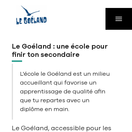
Aller à la navigation principale
Aller au contenu principal
Passer au pied de page
Le Goéland : une école pour
finir ton secondaire
L'école le Goéland est un milieu
accueillant qui favorise un
apprentissage de qualité afin
que tu repartes avec un
diplôme en main.
Le Goéland, accessible pour les