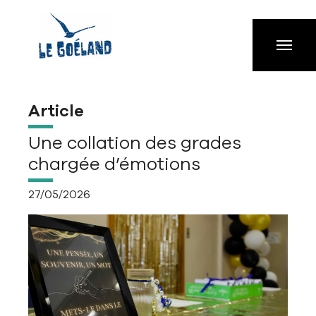
Aller à la navigation principale
Aller au contenu principal
Passer au pied de page
Article
Une collation des grades
chargée d’émotions
27/05/2026