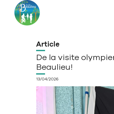
Aller à la navigation principale
Aller au contenu principal
Passer au pied de page
Article
De la visite olympie
Beaulieu!
13/04/2026