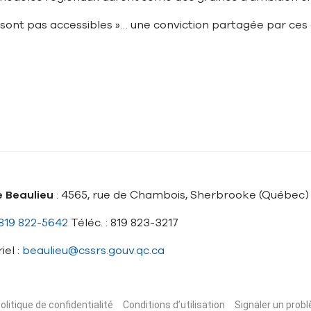
e sont pas accessibles »… une conviction partagée par ces
e Beaulieu
: 4565, rue de Chambois, Sherbrooke (Québec)
819 822-5642
Téléc. : 819 823-3217
iel :
beaulieu@cssrs.gouv.qc.ca
olitique de confidentialité
Conditions d’utilisation
Signaler un probl