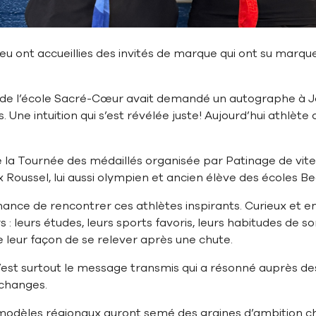
eu ont accueillies des invités de marque qui ont su marque
te de l’école Sacré-Cœur avait demandé un autographe à Jo
 Une intuition qui s’est révélée juste! Aujourd’hui athlète o
 de la Tournée des médaillés organisée par Patinage de vit
Roussel, lui aussi olympien et ancien élève des écoles Bea
chance de rencontrer ces athlètes inspirants. Curieux et en
: leurs études, leurs sports favoris, leurs habitudes de so
leur façon de se relever après une chute.
est surtout le message transmis qui a résonné auprès des
échanges.
modèles régionaux auront semé des graines d’ambition ch