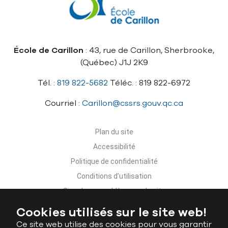
École de Carillon
: 43, rue de Carillon, Sherbrooke,
(Québec) J1J 2K9
Tél. :
819 822-5682
Téléc. : 819 822-6972
Courriel :
Carillon@cssrs.gouv.qc.ca
Plan du site
Accessibilité
Politique de confidentialité
Conditions d’utilisation
Signaler un problème sur le site
Nous joindre
Cookies utilisés sur le site web!
Ce site web utilise des cookies pour vous garantir