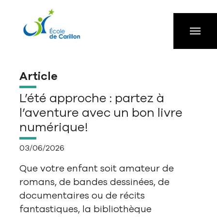
Aller à la navigation principale
Aller au contenu principal
Passer au pied de page
Article
L’été approche : partez à
l’aventure avec un bon livre
numérique!
03/06/2026
Que votre enfant soit amateur de
romans, de bandes dessinées, de
documentaires ou de récits
fantastiques, la bibliothèque