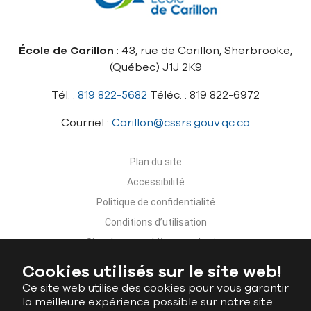
École de Carillon
: 43, rue de Carillon, Sherbrooke,
(Québec) J1J 2K9
Tél. :
819 822-5682
Téléc. : 819 822-6972
Courriel :
Carillon@cssrs.gouv.qc.ca
Plan du site
Accessibilité
Politique de confidentialité
Conditions d’utilisation
Signaler un problème sur le site
Nous joindre
Cookies utilisés sur le site web!
Ce site web utilise des cookies pour vous garantir
la meilleure expérience possible sur notre site.