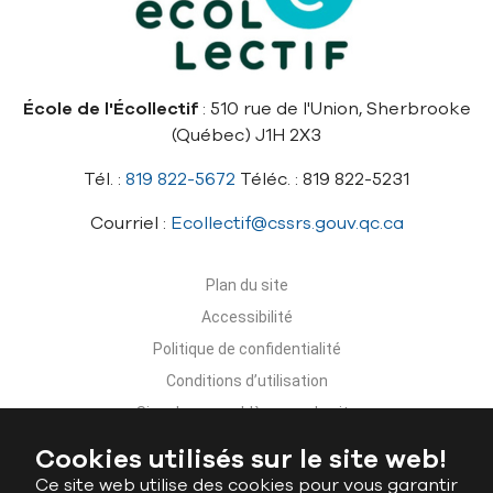
École de l'Écollectif
: 510 rue de l'Union, Sherbrooke
(Québec) J1H 2X3
Tél. :
819 822-5672
Téléc. : 819 822-5231
Courriel :
Ecollectif@cssrs.gouv.qc.ca
Plan du site
Accessibilité
Politique de confidentialité
Conditions d’utilisation
Signaler un problème sur le site
Nous joindre
Cookies utilisés sur le site web!
Ce site web utilise des cookies pour vous garantir