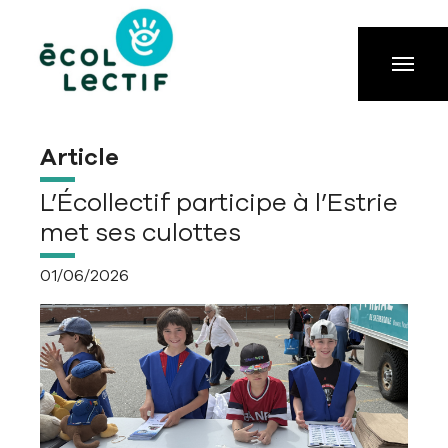
Aller à la navigation principale
Aller au contenu principal
Passer au pied de page
Article
L’Écollectif participe à l’Estrie
met ses culottes
01/06/2026