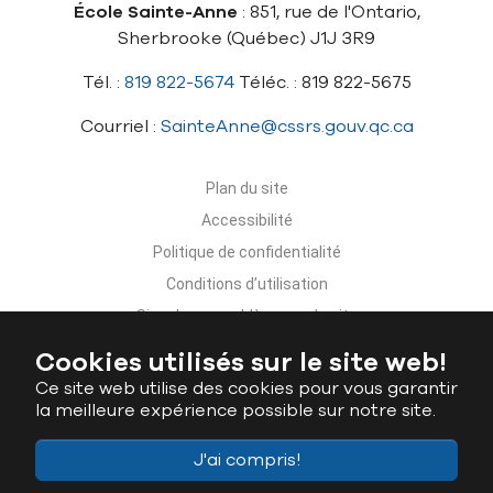
École Sainte-Anne
: 851, rue de l'Ontario,
Sherbrooke (Québec) J1J 3R9
Tél. :
819 822-5674
Téléc. : 819 822-5675
Courriel :
SainteAnne@cssrs.gouv.qc.ca
Plan du site
Accessibilité
Politique de confidentialité
Conditions d’utilisation
Signaler un problème sur le site
Nous joindre
Cookies utilisés sur le site web!
Ce site web utilise des cookies pour vous garantir
la meilleure expérience possible sur notre site.
J'ai compris!
Ministère de l'Éducation du Québec