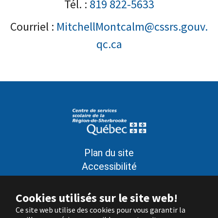
Tél. :
819 822-5633
Courriel :
MitchellMontcalm@cssrs.gouv.
qc.ca
Plan du site
Accessibilité
Politique de confidentialité
Conditions d’utilisation
Cookies utilisés sur le site web!
Signaler un problème sur le site
Ce site web utilise des cookies pour vous garantir la