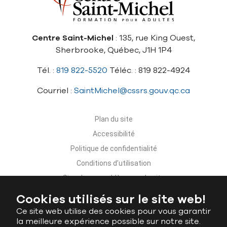
Centre Saint-Michel
: 135, rue King Ouest,
Sherbrooke, Québec, J1H 1P4
Tél. :
819 822-5520
Téléc. : 819 822-4924
Courriel :
SaintMichel@cssrs.gouv.qc.ca
Plan du site
Accessibilité
Politique de confidentialité
Conditions d’utilisation
Signaler un problème sur le site
Nous joindre
Cookies utilisés sur le site web!
Ce site web utilise des cookies pour vous garantir
la meilleure expérience possible sur notre site.