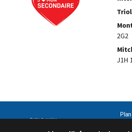
Trio
Mon
2G2
Mitc
J1H 
Plan
Sign