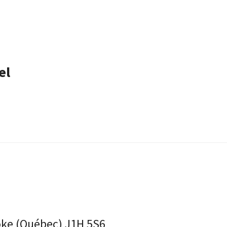
el
ooke (Québec) J1H 5S6