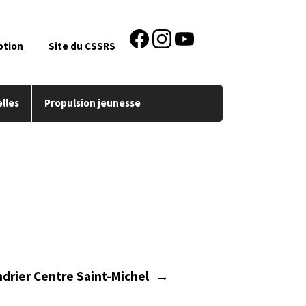
ption
Site du CSSRS
lles
Propulsion jeunesse
drier Centre Saint-Michel