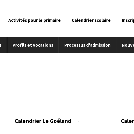
Activités pour le primaire
Calendrier scolaire
Inscri
s
Profils et vocations
Processus d'admission
Nouve
Calendrier Le Goéland
Calen