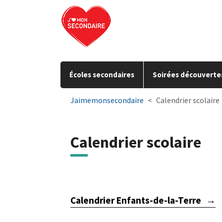
Aller à la navigation principale
Aller au contenu principal
Passer au pied de page
Écoles secondaires
Soirées découverte
You are here:
Jaimemonsecondaire
Calendrier scolaire
Calendrier scolaire
Calendrier Enfants-de-la-Terre