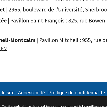
let
| 2965, boulevard de l'Université, Sherbr
tée
| Pavillon Saint-François : 825, rue Bow
hell-Montcalm
| Pavillon Mitchell : 955, ru
1E2
 du site
Accessibilité
Politique de confidentialité
aler un problème sur le site
Nous joindre
Ce site web utilise des cookies pour vous garantir la meilleure ex