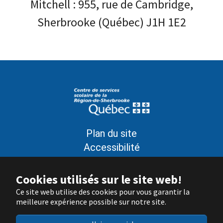
Mitchell : 955, rue de Cambridge,
Sherbrooke (Québec) J1H 1E2
Plan du site
Accessibilité
Politique de confidentialité
Conditions d’utilisation
Cookies utilisés sur le site web!
Signaler un problème sur le site
Ce site web utilise des cookies pour vous garantir la
meilleure expérience possible sur notre site.
Nous joindre