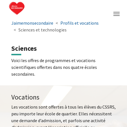
Aller à la navigation principale
Aller au contenu principal
Passer au pied de page
You are here:
Jaimemonsecondaire
Profils et vocations
Sciences et technologies
Sciences
Voici les offres de programmes et vocations
scientifiques offertes dans nos quatre écoles
secondaires.
Vocations
Les vocations sont offertes à tous les élèves du CSSRS,
peu importe leur école de quartier. Elles nécessitent
une demande d’admission, et parfois une activité