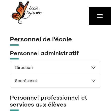
Aller à la navigation principale
Aller au contenu principal
Passer au pied de page
Personnel de l'école
Personnel administratif
Direction
Secrétariat
Personnel professionnel et
services aux élèves