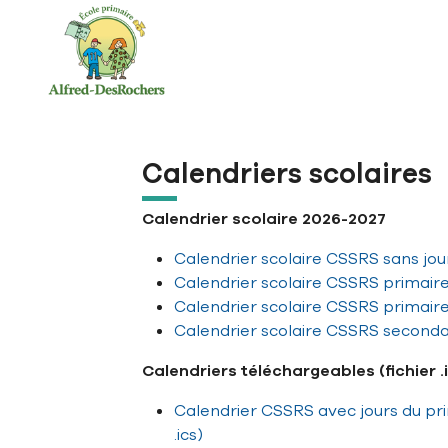
Aller à la navigation principale
Aller au contenu principal
Passer au pied de page
Calendriers scolaires
Calendrier scolaire 2026-2027
Calendrier scolaire CSSRS sans jou
Calendrier scolaire CSSRS primair
Calendrier scolaire CSSRS primair
Calendrier scolaire CSSRS seconda
Calendriers téléchargeables (fichier 
Calendrier CSSRS avec jours du pri
.ics)