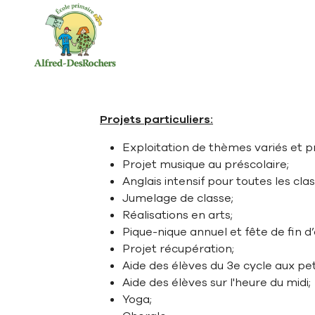
Aller à la navigation principale
Aller au contenu principal
Passer au pied de page
Projets particuliers:
Exploitation de thèmes variés et p
Projet musique au préscolaire;
Anglais intensif pour toutes les cl
Jumelage de classe;
Réalisations en arts;
Pique-nique annuel et fête de fin d
Projet récupération;
Aide des élèves du 3e cycle aux pet
Aide des élèves sur l'heure du midi;
Yoga;