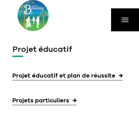
Aller à la navigation principale
Aller au contenu principal
Passer au pied de page
Projet éducatif
Projet éducatif et plan de réussite
Projets particuliers