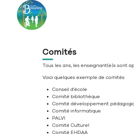
Aller à la navigation principale
Aller au contenu principal
Passer au pied de page
Comités
Tous les ans, les enseignant(e)s sont ap
Voici quelques exemple de comités:
Conseil d'école
Comité bibliothèque
Comité développement pédagogi
Comité informatique
PALVI
Comité Culturel
Comité EHDAA