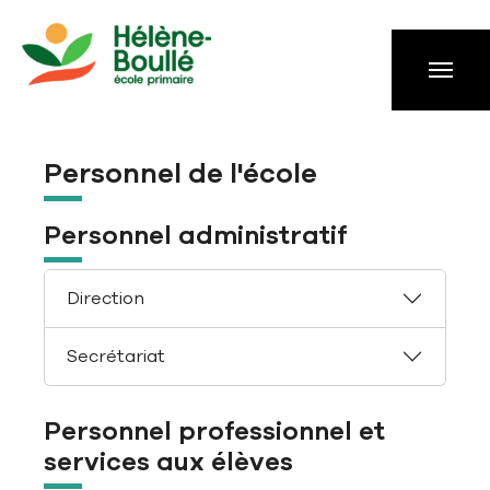
Aller à la navigation principale
Aller au contenu principal
Passer au pied de page
Personnel de l'école
Personnel administratif
Direction
Secrétariat
Personnel professionnel et
services aux élèves