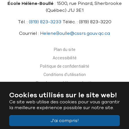
École Hélène-Boullé
: 1500, rue Pinard, Sherbrooke
(Québec) J1J 3E1
Tél. :
(819) 823-3233
Téléc. : (819) 823-3220
Courriel :
HeleneBoulle@cssrs.gouv.qc.ca
Plan du site
Accessibilité
Politique de confidentialité
Conditions d’utilisation
Signaler un problème sur le site
Nous joindre
Cookies utilisés sur le site web!
Ce site web utilise des cookies pour vous garantir
la meilleure expérience possible sur notre site.
J'ai compris!
Ministère de l'Éducation du Québec