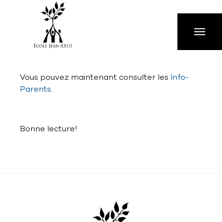
Aller à la navigation principale
Aller au contenu principal
Passer au pied de page
Vous pouvez maintenant consulter les
Info-
Parents
.
Bonne lecture!