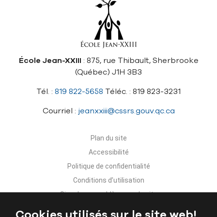
École Jean-XXIII
: 875, rue Thibault, Sherbrooke
(Québec) J1H 3B3
Tél. :
819 822-5658
Téléc. : 819 823-3231
Courriel :
jeanxxiii@cssrs.gouv.qc.ca
Plan du site
Accessibilité
Politique de confidentialité
Conditions d’utilisation
Signaler un problème sur le site
Nous joindre
Cookies utilisés sur le site web!