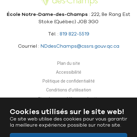
École Notre-Dame-des-Champs
: 222, 8e Rang Est
Stoke (Québec) J0B 3G0
Tél. :
819 822-5519
Courriel :
NDdesChamps@cssrs.gouv.qc.ca
Plan du site
Accessibilité
Politique de confidentialité
Conditions d’utilisation
Signaler un problème sur le site
Nous joindre
Cookies utilisés sur le site web!
Ce site web utilise des cookies pour vous garantir
la meilleure expérience possible sur notre site.