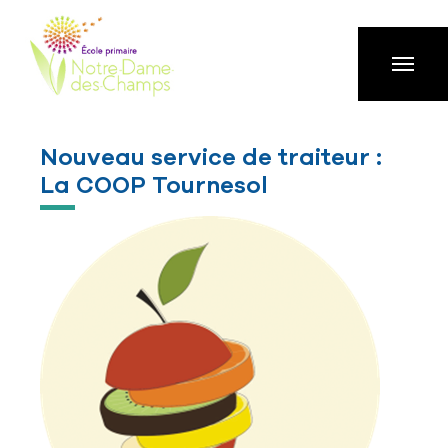
Aller à la navigation principale
Aller au contenu principal
Passer au pied de page
Nouveau service de traiteur :
La COOP Tournesol