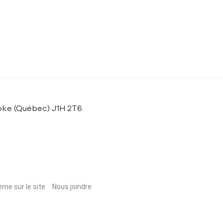
ooke (Québec) J1H 2T6
ème sur le site
Nous joindre