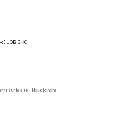
bec) J0B 3H0
ème sur le site
Nous joindre