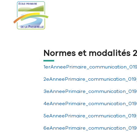
Aller à la navigation principale
Aller au contenu principal
Passer au pied de page
Normes et modalités 
1erAnneePrimaire_communication_019
2eAnneePrimaire_communication_019_
3eAnneePrimaire_communication_019
4eAnneePrimaire_communication_019
5eAnneePrimaire_communication_019_
6eAnneePrimaire_communication_019