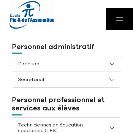
Aller à la navigation principale
Aller au contenu principal
Passer au pied de page
Personnel administratif
Direction
Secrétariat
Personnel professionnel et
services aux élèves
Techniciennes en éducation
spécialisée (TES)