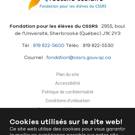
Fondation pour les élèves du CSSRS
: 2955, boul.
de l'Université, Sherbrooke (Québec) J1K 2Y3
Tél. :
819 822-5600
Téléc. : 819 822-5530
Courriel :
fondation@cssrs.gouv.qc.ca
Plan du site
Accessibilité
Politique de confidentialité
Conditions d’utilisation
Signaler un problème sur le site
Nous joindre
Cookies utilisés sur le site web!
Ce site web utilise des cookies pour vous garantir