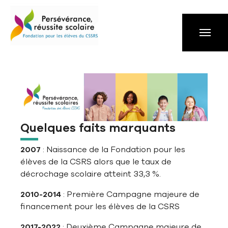
Aller à la navigation principale
Aller au contenu principal
Passer au pied de page
Quelques faits marquants
2007
: Naissance de la Fondation pour les
élèves de la CSRS alors que le taux de
décrochage scolaire atteint 33,3 %.
2010-2014
: Première Campagne majeure de
financement pour les élèves de la CSRS
2017-2022
: Deuxième Campagne majeure de