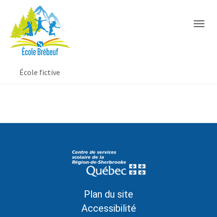
Aller à la navigation principale
Aller au contenu principal
Passer au pied de page
You are here:
École fictive
Plan du site
Accessibilité