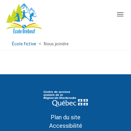
Aller à la navigation principale
Aller au contenu principal
Passer au pied de page
You are here:
École fictive
Nous joindre
Plan du site
Accessibilité