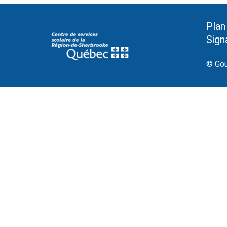
Plan
Sign
© Gou