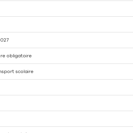
2027
ire obligatoire
nsport scolaire