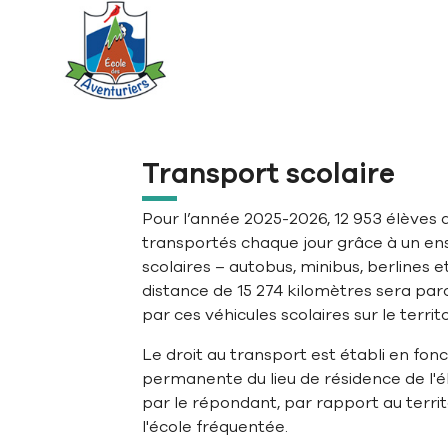
Aller à la navigation principale
Aller au contenu principal
Passer au pied de page
Transport scolaire
Pour l’année 2025-2026, 12 953 élèves
transportés chaque jour grâce à un en
scolaires – autobus, minibus, berlines 
distance de 15 274 kilomètres sera pa
par ces véhicules scolaires sur le terri
Le droit au transport est établi en fonc
permanente du lieu de résidence de l'é
par le répondant, par rapport au terri
l'école fréquentée.