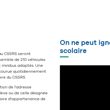
On ne peut ign
scolaire
 au CSSRS seront
semble de 210 véhicules
et minibus adaptés. Une
rcourue quotidiennement
toire du CSSRS.
tion de l'adresse
lève ou de celle désignée
toire d'appartenance de