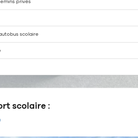
hemins privés
autobus scolaire
e
rt scolaire :
a