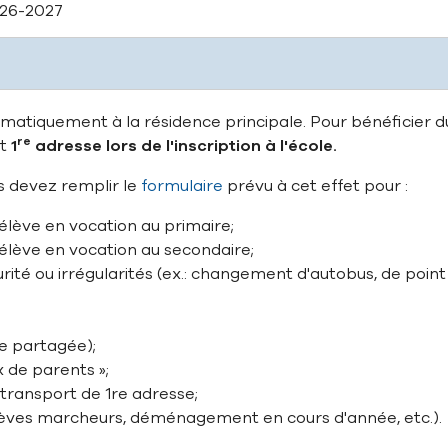
026-2027
matiquement à la résidence principale. Pour bénéficier du
re
rt
1
adresse lors de l'inscription à l'école.
us devez remplir le
formulaire
prévu à cet effet pour :
lève en vocation au primaire;
lève en vocation au secondaire;
urité ou irrégularités (ex.: changement d'autobus, de po
e partagée);
 de parents »;
transport de 1re adresse;
lèves marcheurs, déménagement en cours d'année, etc.).