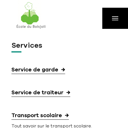
Aller à la navigation principale
Aller au contenu principal
Passer au pied de page
Services
Service de garde
Service de traiteur
Transport scolaire
Tout savoir sur le transport scolaire.