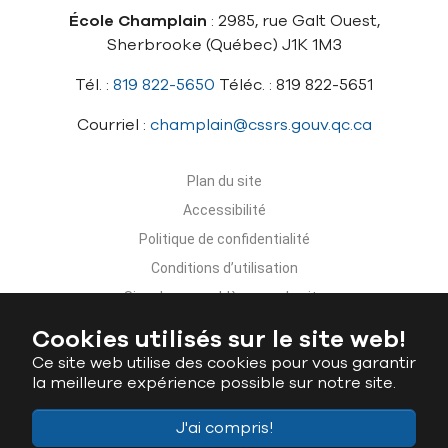
École Champlain
: 2985, rue Galt Ouest,
Sherbrooke (Québec) J1K 1M3
Tél. :
819 822-5650
Téléc. : 819 822-5651
Courriel :
champlain@cssrs.gouv.qc.ca
Plan du site
Accessibilité
Politique de confidentialité
Conditions d’utilisation
Signaler un problème sur le site
Nous joindre
Cookies utilisés sur le site web!
Ce site web utilise des cookies pour vous garantir
la meilleure expérience possible sur notre site.
J'ai compris!
Ministère de l'Éducation du Québec