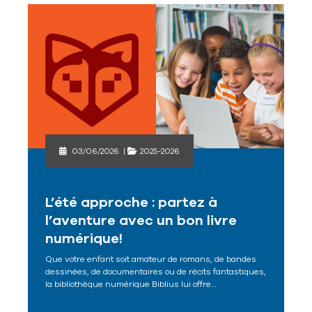
03/06/2026
|
2025-2026
L’été approche : partez à
l’aventure avec un bon livre
numérique!
Que votre enfant soit amateur de romans, de bandes
dessinées, de documentaires ou de récits fantastiques,
la bibliothèque numérique Biblius lui offre…