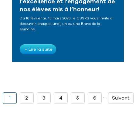
l’excellence et l’engagement de
nos élèves mis à l’honneur!
Du 16 février au 13 mars 2026, le CSSRS vous invite à
découvrir, chaque lundi, un ou une Bravo de la
semaine.
+ Lire la suite
…
1
2
3
4
5
6
Suivant