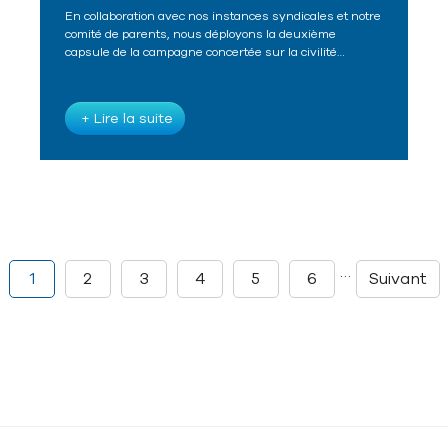
En collaboration avec nos instances syndicales et notre
comité de parents, nous déployons la deuxième
capsule de la campagne concertée sur la civilité…
+ Lire la suite
…
1
2
3
4
5
6
Suivant