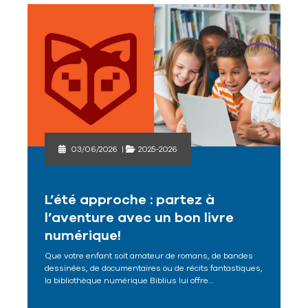
03/06/2026
|
2025-2026
L’été approche : partez à
l’aventure avec un bon livre
numérique!
Que votre enfant soit amateur de romans, de bandes
dessinées, de documentaires ou de récits fantastiques,
la bibliothèque numérique Biblius lui offre…