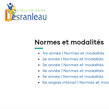
Aller à la navigation principale
Aller au contenu principal
Passer au pied de page
Normes et modalités
1re année | Normes et modalités
2e année | Normes et modalités
3e année | Normes et modalités
4e année | Normes et modalités
5e année | Normes et modalités
6e anglais intensif | Normes et mod