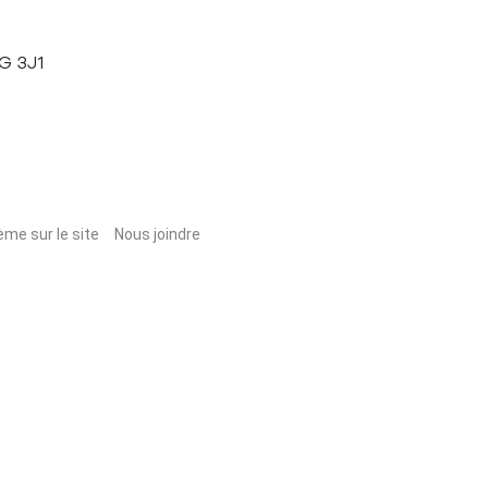
1G 3J1
ème sur le site
Nous joindre