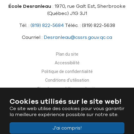
École Desranleau
: 1970, rue Galt Est, Sherbrooke
(Québec) J1G 3J1
Tél. :
(819) 822-5684
Téléc. : (819) 822-5638
Courriel :
Desranleau@cssrs.gouv.qc.ca
Plan du site
Accessibilité
Politique de confidentialité
Conditions d’utilisation
Signaler un problème sur le site
Nous joindre
Cookies utilisés sur le site web!
Ce site web utilise des cookies pour vous garantir
la meilleure expérience possible sur notre site.
J'ai compris!
Ministère de l'Éducation du Québec