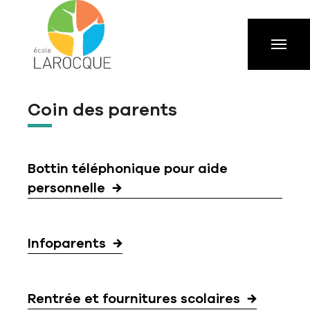
Aller à la navigation principale
Aller au contenu principal
Passer au pied de page
Coin des parents
Bottin téléphonique pour aide
personnelle
Infoparents
Rentrée et fournitures scolaires