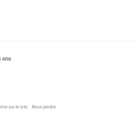
H 4R6
ème sur le site
Nous joindre