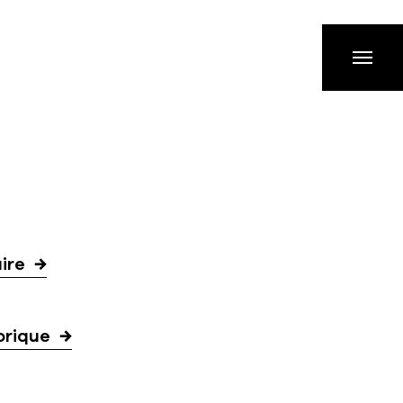
ire
orique