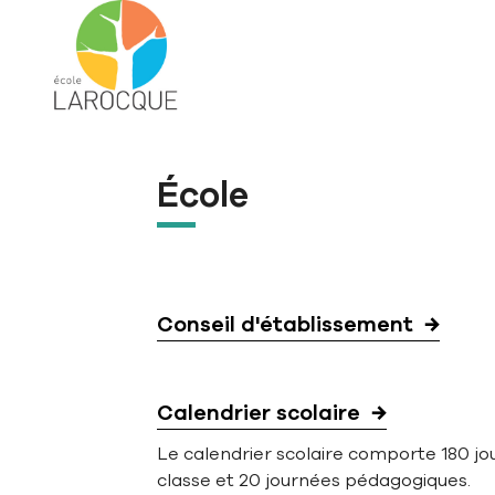
Aller à la navigation principale
Aller au contenu principal
Passer au pied de page
École
Conseil d'établissement
Calendrier scolaire
Le calendrier scolaire comporte 180 jo
classe et 20 journées pédagogiques.