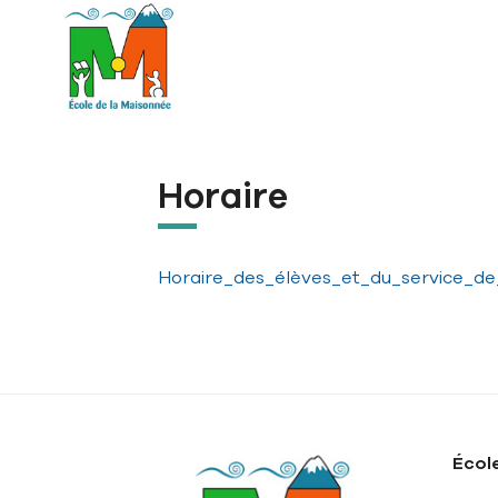
Aller à la navigation principale
Aller au contenu principal
Passer au pied de page
Horaire
Horaire_des_élèves_et_du_service_de
Écol