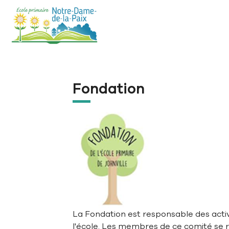
Aller à la navigation principale
Aller au contenu principal
Passer au pied de page
Fondation
La Fondation est responsable des acti
l'école. Les membres de ce comité se ré