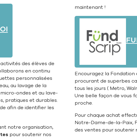
maintenant !
OI
FU
activités des élèves de
ollaborons en continu
Encouragez la Fondation d
quettes personnalisées
procurant de superbes ca
'eau, au lavage de la
tous les jours ( Metro, Wa
 micro-ondes et au lave-
Une belle façon de vous fair
s, pratiques et durables.
proche.
e afin de identifier les
Pour chaque achat effectué
Notre-Dame-de-la-Paix, 
t notre organisation,
des ventes pour soutenir 
ntes
pour soutenir nos