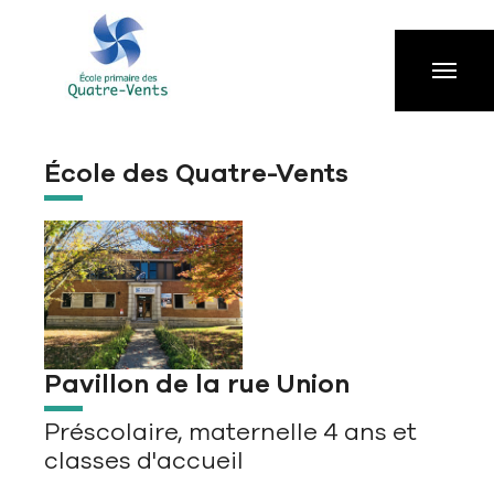
Aller à la navigation principale
Aller au contenu principal
Passer au pied de page
École des Quatre-Vents
Show larger version for:
Pavillon de la rue Union
Préscolaire, maternelle 4 ans et
classes d'accueil