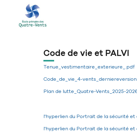
Aller à la navigation principale
Aller au contenu principal
Passer au pied de page
Code de vie et PALVI
Tenue_vestimentaire_exterieure_.pdf
Code_de_vie_4-vents_derniereversion.
Plan de lutte_Quatre-Vents_2025-2026
l'hyperlien du Portrait de la sécurité 
l'hyperlien du Portrait de la sécurité 