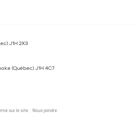
bec) J1H 2X3
rooke (Québec) J1H 4C7
ème sur le site
Nous joindre