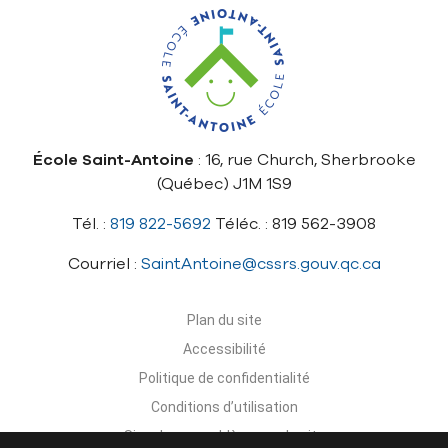
École Saint-Antoine
: 16, rue Church, Sherbrooke
(Québec) J1M 1S9
Tél. :
819 822-5692
Téléc. : 819 562-3908
Courriel :
SaintAntoine@cssrs.gouv.qc.ca
Plan du site
Accessibilité
Politique de confidentialité
Conditions d’utilisation
Signaler un problème sur le site