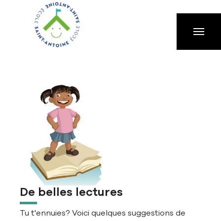
Aller à la navigation principale
Aller au contenu principal
Passer au pied de page
De belles lectures
Tu t'ennuies? Voici quelques suggestions de