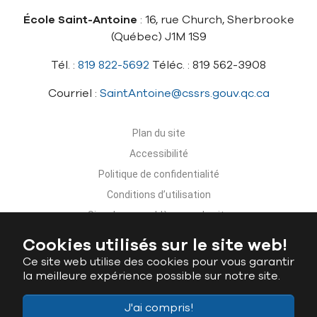
École Saint-Antoine
: 16, rue Church, Sherbrooke
(Québec) J1M 1S9
Tél. :
819 822-5692
Téléc. : 819 562-3908
Courriel :
SaintAntoine@cssrs.gouv.qc.ca
Plan du site
Accessibilité
Politique de confidentialité
Conditions d’utilisation
Signaler un problème sur le site
Nous joindre
Cookies utilisés sur le site web!
Ce site web utilise des cookies pour vous garantir
la meilleure expérience possible sur notre site.
J'ai compris!
Ministère de l'Éducation du Québec