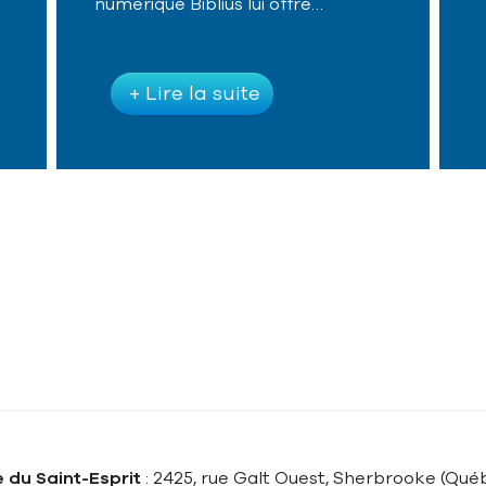
numérique Biblius lui offre…
+ Lire la suite
 du Saint-Esprit
: 2425, rue Galt Ouest, Sherbrooke (Québ