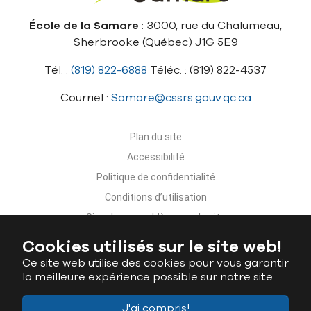
École de la Samare
: 3000, rue du Chalumeau,
Sherbrooke (Québec) J1G 5E9
Tél. :
(819) 822-6888
Téléc. : (819) 822-4537
Courriel :
Samare@cssrs.gouv.qc.ca
Plan du site
Accessibilité
Politique de confidentialité
Conditions d’utilisation
Signaler un problème sur le site
Nous joindre
Cookies utilisés sur le site web!
Ce site web utilise des cookies pour vous garantir
la meilleure expérience possible sur notre site.
J'ai compris!
Ministère de l'Éducation du Québec