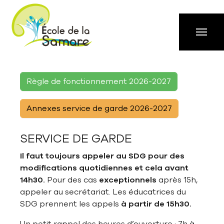
Aller à la navigation principale
Aller au contenu principal
Passer au pied de page
Règle de fonctionnement 2026-2027
Annexes service de garde 2026-2027
SERVICE DE GARDE
Il faut toujours appeler au SDG pour des
modifications quotidiennes et cela avant
14h30
.
Pour des cas
exceptionnels
après 15h,
appeler au secrétariat. Les éducatrices du
SDG prennent les appels
à partir de 15h30.