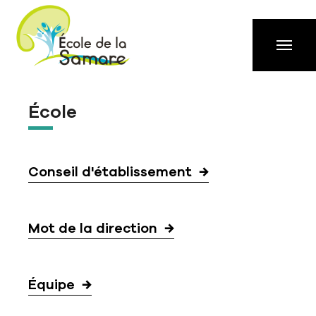
Aller à la navigation principale
Aller au contenu principal
Passer au pied de page
École
Conseil d'établissement
Mot de la direction
Équipe