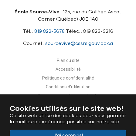
École Source-Vive
: 125, rue du Collège Ascot
Corner (Québec) J0B 1A0
Tél. :
819 822-5678
Téléc. : 819 823-3216
Courriel :
sourcevive@cssrs.gouv.qc.ca
Plan du site
Accessibilité
Politique de confidentialité
Conditions d’utilisation
Signaler un problème sur le site
Nous joindre
Cookies utilisés sur le site web!
Ce site web utilise des cookies pour vous garantir
la meilleure expérience possible sur notre site.
J'ai compris!
Ministère de l'Éducation du Québec