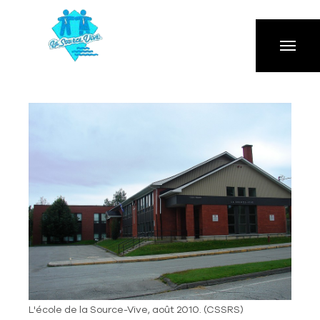
Aller à la navigation principale
Aller au contenu principal
Passer au pied de page
L'école de la Source-Vive, août 2010. (CSSRS)