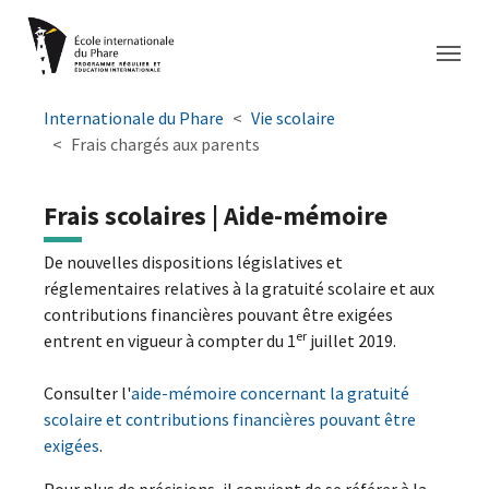
Aller à la navigation principale
Aller au contenu principal
Passer au pied de page
You are here:
Internationale du Phare
Vie scolaire
Frais chargés aux parents
Frais scolaires | Aide-mémoire
De nouvelles dispositions législatives et
réglementaires relatives à la gratuité scolaire et aux
contributions financières pouvant être exigées
er
entrent en vigueur à compter du 1
juillet 2019.
Consulter l'
aide-mémoire concernant la gratuité
scolaire et contributions financières pouvant être
exigées
.
Pour plus de précisions, il convient de se référer à la