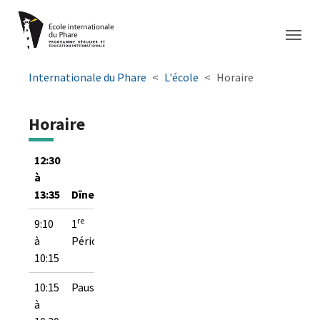
Aller à la navigation principale
Aller au contenu principal
Passer au pied de page
You are here:
Internationale du Phare
L'école
Horaire
Horaire
12:30
à
13:35
Dîner
re
9:10
1
à
Période
10:15
10:15
Pause
à