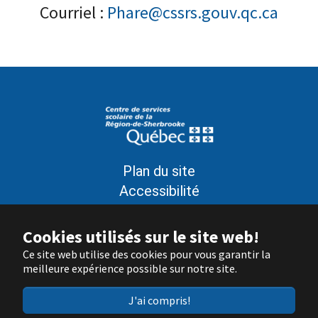
Courriel :
Phare@cssrs.gouv.qc.ca
Plan du site
Accessibilité
Politique de confidentialité
Conditions d’utilisation
Cookies utilisés sur le site web!
Signaler un problème sur le site
Ce site web utilise des cookies pour vous garantir la
meilleure expérience possible sur notre site.
Nous joindre
J'ai compris!
© Gouvernement du Québec, 2022