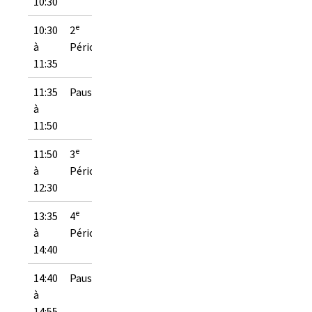
10:30
e
10:30
2
à
Période
11:35
11:35
Pause
à
11:50
e
11:50
3
à
Période
12:30
e
13:35
4
à
Période
14:40
14:40
Pause
à
14:55