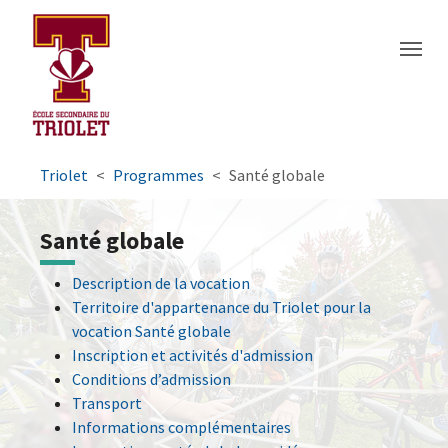
Aller à la navigation principale
Aller au contenu principal
Passer au pied de page
You are here:
Triolet
Programmes
Santé globale
Santé globale
Description de la vocation
Territoire d'appartenance du Triolet pour la
vocation Santé globale
Inscription et activités d'admission
Conditions d’admission
Transport
Informations complémentaires